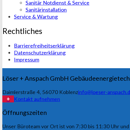
Sanitär Notdienst & Service
Sanitärinstallation
Service & Wartung
Rechtliches
Barrierefreiheitserklärung
Datenschutzerklärung
Impressum
Fußbereich
Löser + Anspach GmbH Gebäudeenergietech
Daimlerstraße 4, 56070 Koblenz
info@loeser-anspach.
Kontakt aufnehmen
Öffnungszeiten
Unser Büroteam vor Ort ist von 7:30 bis 11:30 Uhr und 