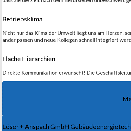
Betriebsklima
Nicht nur das Klima der Umwelt liegt uns am Herzen, son­de
an­der passen und neue Kol­le­gen schnell inte­griert wer
Flache Hierarchien
Direkte Kommunikation erwünscht! Die Geschäftsleitung
Me
Fußbereich
Löser + Anspach GmbH Gebäudeenergietech