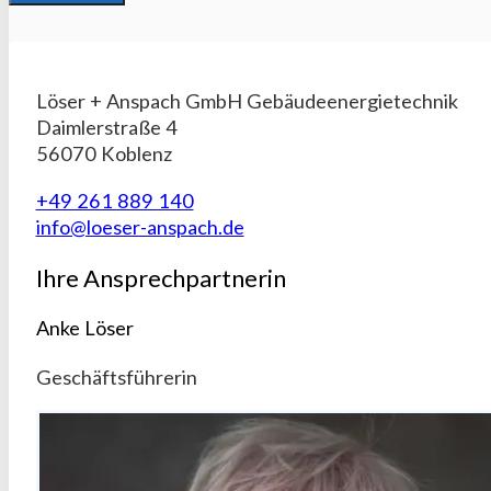
A
l
t
Löser + Anspach GmbH Gebäudeenergietechnik
e
Daimlerstraße 4
r
56070 Koblenz
n
a
+49 261 889 140
t
info@loeser-anspach.de
i
v
Ihre Ansprechpartnerin
e
:
Anke Löser
Geschäftsführerin